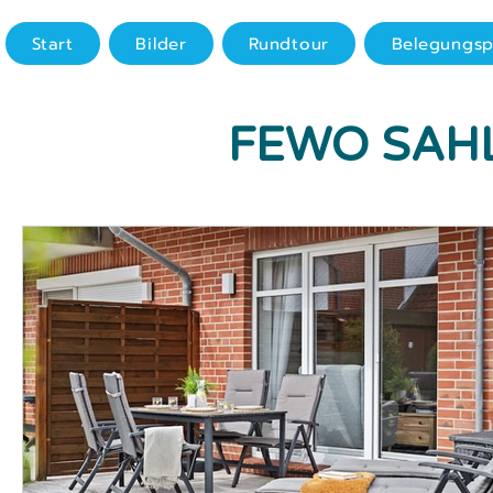
Start
Bilder
Rundtour
Belegungsp
FEWO SAH