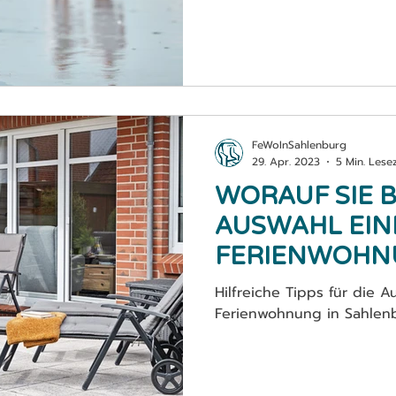
FeWoInSahlenburg
29. Apr. 2023
5 Min. Lesez
WORAUF SIE B
AUSWAHL EIN
FERIENWOHN
SAHLENBURG
Hilfreiche Tipps für die A
SOLLTEN
Ferienwohnung in Sahlen