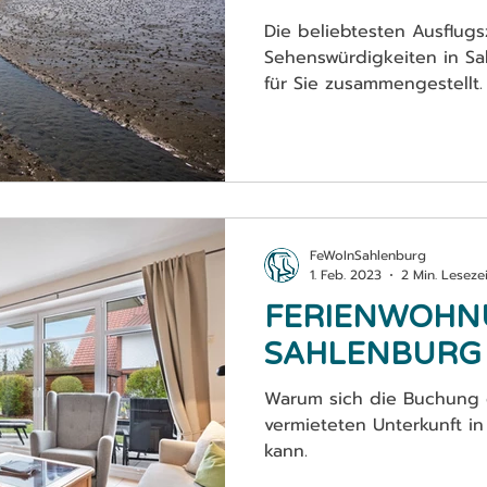
SAHLENBURG
Die beliebtesten Ausflugs
Sehenswürdigkeiten in 
für Sie zusammengestellt.
FeWoInSahlenburg
1. Feb. 2023
2 Min. Lesezei
FERIENWOHN
SAHLENBURG 
Warum sich die Buchung e
vermieteten Unterkunft in
kann.