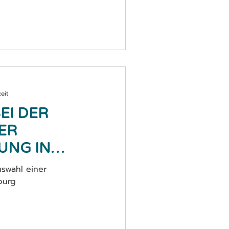
eit
EI DER
ER
UNG IN
 ACHTEN
uswahl einer
burg