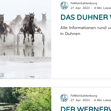
FeWoInSahlenburg
27. Apr. 2023
4 Min. Lesez
DAS DUHNER
Alle Informationen rund
in Duhnen
FeWoInSahlenburg
27. Apr. 2023
6 Min. Lesez
DER WERNER