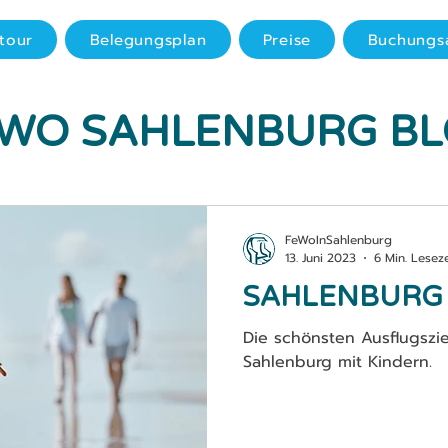
tour
Belegungsplan
Preise
Buchungs
WO SAHLENBURG B
FeWoInSahlenburg
13. Juni 2023
6 Min. Leseze
SAHLENBURG 
Die schönsten Ausflugszie
Sahlenburg mit Kindern.