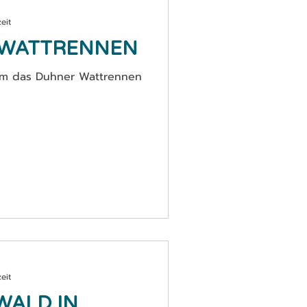
eit
 WATTRENNEN
 um das Duhner Wattrennen
eit
WALD IN