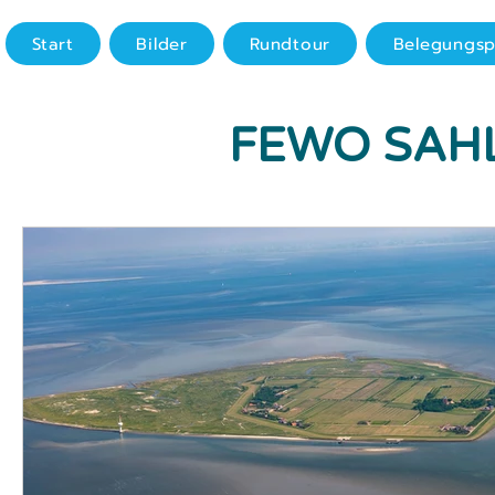
Start
Bilder
Rundtour
Belegungsp
FEWO SAH